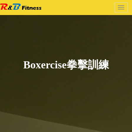
Toggl
navig
Boxercise拳擊訓練